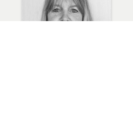
Bénédicte BARBISCH
Secrétariat